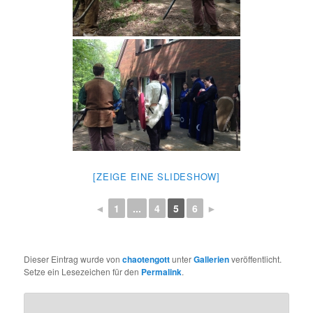
[ZEIGE EINE SLIDESHOW]
◄
1
...
4
5
6
►
Dieser Eintrag wurde von
chaotengott
unter
Gallerien
veröffentlicht.
Setze ein Lesezeichen für den
Permalink
.