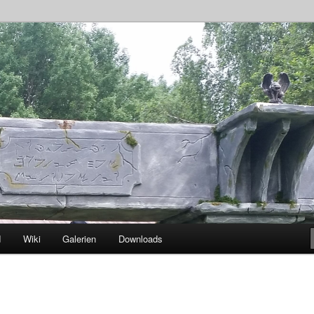
rlebte Geschichte
.V.
d
Wiki
Galerien
Downloads