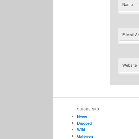
Name
E-Mail-A
Website
QUICKLINKS
News
Discord
Wiki
Galerien