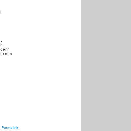
l
e.
ch.
rdern
lernen
n
Permalink
.