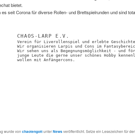
chat bietet.
 es seit Corona für diverse Rollen- und Brettspielrunden und sind tota
CHAOS-LARP E.V.
Verein für Liverollenspiel und erlebte Geschicht
Wir organisieren Larpis und Cons im Fantasyberei
Wir sehen uns als Begegnungsmöglichkeit - und fö
junge Leute die gerne unser schönes Hobby kennen
wollen mit Anfängercons.
rag wurde von
chaotengott
unter
News
veröffentlicht. Setze ein Lesezeichen für de