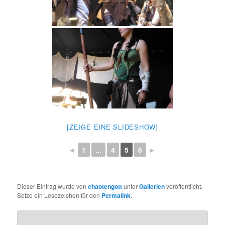
[ZEIGE EINE SLIDESHOW]
◄
1
...
4
5
6
►
Dieser Eintrag wurde von
chaotengott
unter
Gallerien
veröffentlicht.
Setze ein Lesezeichen für den
Permalink
.